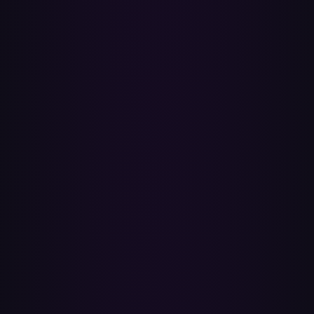
Förbättrar överföringen ljudkvaliteten?
Ingen överföring kan göra det — den återskapar spellistan, den
omkodar inte ljudet. Värt att veta: Apple Music streamar lossless
ALAC (upp till 24-bitars/192 kHz) och Spatial Audio med Dolby
Atmos, medan Spotify för närvarande toppar på 320 kbps. Om
ljudkvalitet är din prioritet kan du behålla ditt Apple Music-
abonnemang vid sidan om Spotify i stället för att byta helt.
Kommer min Spotify Wrapped att inkludera de
överförda låtarna?
Ja — när spellistorna väl är i ditt Spotify-bibliotek räknas allt du
spelar mot Spotify Wrapped som vilket lyssnande som helst.
Wrapped körs en gång om året och visar dina topp-artister, -album
och -låtar.