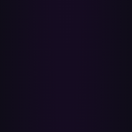
avvägningarna skiljer sig. TuneMyMusic körs i webbläsaren och
begränsar gratisnivån till 500 låtar. Soundiiz lägger till autosynk och
begränsar gratisöverföringar till 200 låtar. Playlistors gratisgräns är
50. FreeYourMusic stödjer Windows, macOS, iOS och Android,
men gratisnivån hastighetsbegränsar hur många låtar du kan flytta
per månad. SongShift körs bara på iOS och iPadOS. Den större
skillnaden: dessa verktyg matchar via låttitel och artisttext, vilket kan
landa på fel inspelning. Paradify matchar via ISRC — den exakta
inspelningsidentifieraren — körs i din webbläsare utan installation,
och rapporten per låt finns öppen för upprepningar.
Hur lång tid tar en överföring?
En spellista med 50 låtar är oftast klar på några sekunder — ISRC-
uppslag är batchade, så dussintals låtar löses per förfrågan. Större
spellistor med tusentals låtar tar några minuter; du kan köa dem och
komma tillbaka senare.
Följer allt från spellistan med?
Låtmatchningar, låtordning och spellistans namn följer med.
Spellistbeskrivningar och egna omslagsbilder gör det inte — Spotify
accepterar inte sådant vid import, så du får lägga till dem på nytt i
appen. Titel, artist och albumkonst kommer från den matchade
Spotify-låten.