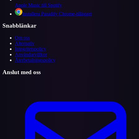
Apple Music till Spotify
Installera Paradify Chrome-tillägget
Snabblänkar
Om oss
Alternativ
Integritetspolicy
Användarvillkor
Återbetalningspolicy
Anslut med oss