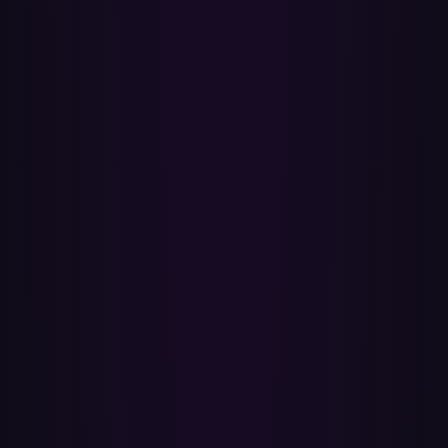
Hur träffsäker är matchningen?
Mycket träffsäker. Paradify matchar via ISRC — International
Standard Recording Code, som unikt identifierar varje inspelning.
Både Apple Music och Spotify lagrar ISRC på varje låt, så en
matchning är en exakt-inspelning-matchning, inte en luddig
textgissning. De fåtal låtar som inte matchar är oftast inte tillgängliga
i Spotifys katalog för ditt land, eller är importerade filer som inte har
någon ISRC.
Har Spotify en inbyggd importerare för Apple
Music?
Nej. Spotify erbjuder inget inbyggt verktyg för att importera
spellistor från Apple Music — det finns ingen inställning eller meny
i Spotify som gör det. Ett tredjepartsöverföringsverktyg är enda
sättet att flytta över ditt bibliotek, och det är precis vad Paradify gör.
Var hamnar de överförda spellistorna?
De skapas som spellistor i ditt Spotify-bibliotek och synkas mellan
dina enheter automatiskt. Spellistor är privata för dig som standard
om du inte väljer att dela dem.