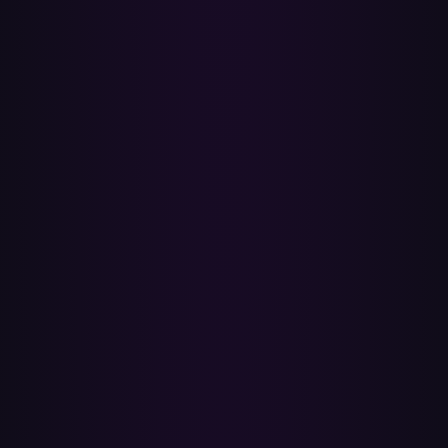
Verktyg som Soundiiz, TuneMyMusic och Playlistor matchar via
låttitel och artisttext, vilket är varför luddiga matchningar ibland
landar på fel cover, liveversion eller karaoke-tagning. Paradify
undviker det.
✓
Dina Apple Music-spellistor lämnas orörda
Paradify läser bara. Dina ursprungliga Apple Music-spellistor och
ditt bibliotek förblir exakt som de är — inget redigeras eller raderas,
så du behåller din musik på båda tjänsterna så länge du behöver.
Anslutningar använder officiell OAuth, så Paradify ser aldrig något
lösenord.
✓
Batchöverföringar med en riktig rapport
Köa flera spellistor på en gång och kom tillbaka när de är klara.
Varje överföring kommer med en rapport per låt — matchad,
omatchad och varför — som du kan öppna igen när som helst. Ingen
enhetsbindning som SongShifts iOS-app.
✓
Gratis att börja, inga nedladdningar
Överför hundratals låtar gratis, uppgradera sedan för obegränsade
överföringar — inga huvudbry kring låttak som TuneMyMusics