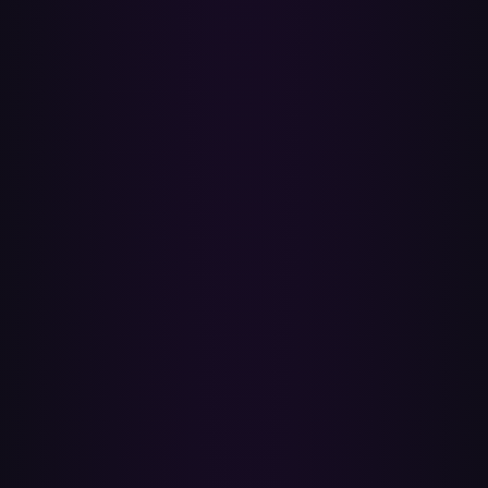
Vad händer med låtar som inte kan matchas?
Efter varje överföring får du en rapport som listar exakt vilka låtar
som lades till och vilka som inte gjorde det, så att du kan söka efter
de saknade och lägga till dem själv. En låt faller bort när dess
inspelning inte finns i Spotifys katalog för ditt land (regional
licensiering) eller när källan är en importerad fil på Apple Music.
Kan jag överföra Loved-låtar, Made For You eller
Mixes?
Biblioteksspellistor och sparade låtar ja — Paradify kan överföra
dem som vilken annan spellista som helst. Apple-kuraterade
stationer som Made For You, Mixes och Discovery Station nej — de
genereras av Apples algoritm och är inte exponerade för något
överföringsverktyg. Vill du ha en ögonblicksbild, kopiera låtarna till
en vanlig spellista på Apple Music först och överför sedan den.
Hur står sig Paradify mot Soundiiz, TuneMyMusic,
FreeYourMusic och SongShift?
Alla fem verktygen flyttar Apple Music-spellistor till Spotify, men