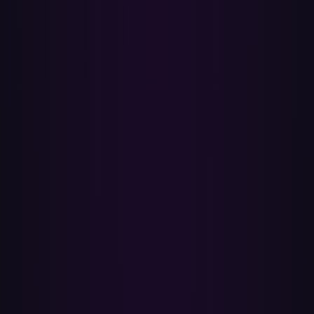
Öppna sidan
Apple Music till Spotify
.
2
Anslut ditt Apple Music-konto och logga in med Spotify — båda via
officiell OAuth, så Paradify ser aldrig något lösenord.
3
Välj de Apple Music-spellistor du vill flytta. Dina biblioteksspellistor
stöds; spellistor som Apple kuraterar åt dig (Mixes, Made For You)
kan inte överföras av något verktyg.
4
Klicka på Överför — Paradify matchar varje låt via ISRC
(inspelningsidentifieraren som skivbolagen tilldelar vid release) för
exakt-inspelning-träffsäkerhet. Textsökning som reserv hanterar allt
som ISRC inte löser.
5
Öppna Spotify för att hitta dina nya spellistor i biblioteket, plus en
fullständig rapport över varje matchning och miss.