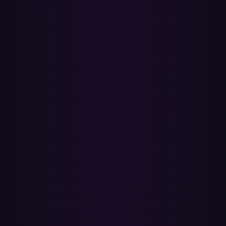
500-låtsgräns, Soundiiz 200-låtstak eller Playlistors 50. Inget att
installera — allt körs i din webbläsare via de officiella Apple Music-
och Spotify-API:erna.
Behöver jag ett Apple Music-abonnemang?
Ja. För att läsa låtar och spellistor från ditt Apple Music-bibliotek
krävs ett aktivt Apple Music-abonnemang — ett gratis Apple-ID
räcker inte i sig. När ditt bibliotek väl är överfört behöver du inte
fortsätta betala för Apple Music om du inte vill, men vi
rekommenderar att du håller abonnemanget aktivt i minst en månad
efter bytet så att du har en reserv om något saknas på Spotify.
Kommer mina Apple Music-spellistor att ändras
eller raderas?
Nej. Paradify läser bara de spellistor du väljer och ändrar eller
raderar aldrig något på Apple Music. Anslutningen använder
officiell OAuth, så Paradify ser aldrig ditt Apple- eller Spotify-
lösenord, och du kan när som helst återkalla åtkomsten i dina
kontoinställningar.