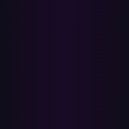
✓
Följer med rent
•
Spellistor du skapat på Apple Music — spellistnamn,
låtordning och varje låt som har en matchning.
•
Låtar du sparat i ditt Apple Music-bibliotek, samlade i en
spellista för överföring.
•
Album och enskilda låtar via batchöverföring av vilken
spellista de finns i.
•
ISRC-exakta matchningar: samma inspelning, samma
utgivningsår, samma masters — inga slumpmässiga live-,
cover- eller karaokeversioner.
✕
Överförs inte (och varför)
•
Apple-kuraterat innehåll — Mixes, Made For You,
Discovery Station och radiostationer genereras av Apples
algoritm och är inte exponerade för något överföringsverktyg.
Kopiera låtarna till en vanlig spellista först om du vill ha en
ögonblicksbild.
•
Personalisering som lever i ditt Apple Music-konto —
speluppgifter, lyssnarhistorik, personliga rekommendationer,