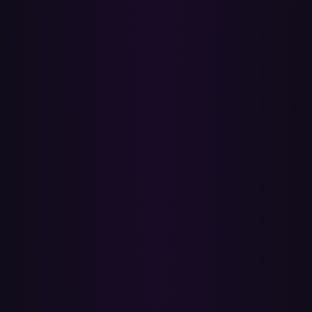
nedladdade offline-filer och köhistorik stannar kvar. Spotify
bygger upp dessa från ditt lyssnande på sin sida över tid.
•
Låtar Spotify inte har i ditt land, filer du importerat till Apple
Music från din egen samling (ingen ISRC) och kollaborativa
spellistor — delningslänkar följer inte med, så bjud in
medredigerare på Spotify på nytt.
✓
ISRC-träffsäker matchning, ingen textgissning
Varje Apple Music-låt har en ISRC — samma
inspelningsidentifierare som Spotify indexerar sin katalog med — så
Paradify matchar den exakta inspelningen, inte bara låtnamnet.