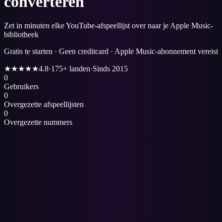
converteren
Zet in minuten elke YouTube-afspeellijst over naar je Apple Music-
bibliotheek
Gratis te starten · Geen creditcard · Apple Music-abonnement vereist
★★★★★
4.8
·
175+ landen
·
Sinds 2015
0
Gebruikers
0
Overgezette afspeellijsten
0
Overgezette nummers
1
Open de pagina
YouTube naar Apple Music
.
2