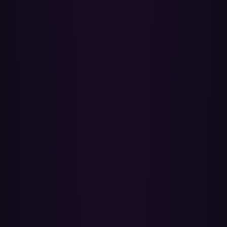
onbeperkte overzettingen. Er valt niets te installeren en er komt geen
MP3- of lossless-converter aan te pas — alles draait in je browser
via de officiële YouTube- en Apple Music-API's.
Heb ik een Apple Music-abonnement nodig?
Ja. Het toevoegen van nummers aan je bibliotheek vereist een actief
Apple Music-abonnement — in de VS is dat ongeveer
$10,99/maand voor een individueel abonnement, $16,99/maand
voor een familie van maximaal zes, of $5,99/maand voor studenten,
en nieuwe abonnees krijgen een gratis proefperiode. Een gratis
Apple ID alleen is niet genoeg. Schakel Bibliotheek synchroniseren
(iCloud-muziekbibliotheek) in zodat je overgezette afspeellijsten op
al je apparaten verschijnen.
Worden mijn YouTube-afspeellijsten gewijzigd of
verwijderd?
Nee. Paradify leest alleen de afspeellijsten die je selecteert en
bewerkt of verwijdert nooit iets op YouTube. De verbinding
gebruikt officiële OAuth, dus Paradify ziet nooit je Google- of