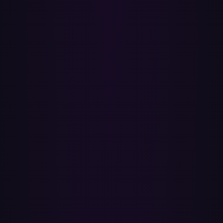
Geen enkele overzetting kan dat — het maakt de afspeellijst
opnieuw, het hercodeert geen audio. Wat verandert is de bron: Apple
Music streamt op 256 kbps AAC met Lossless (ALAC, tot 24-
bit/192 kHz) en Spatial Audio met Dolby Atmos op ondersteunde
tracks, terwijl YouTube Music maximaal 256 kbps AAC heeft voor
Premium en 128 kbps voor gratis luisteraars. Zodra een afspeellijst
op Apple Music staat, speelt deze af op de kwaliteit die je daar hebt
ingesteld.
Worden mijn Apple Music Replay en statistieken
aangevuld met de overgezette nummers?
Ja — zodra de afspeellijsten in je bibliotheek staan, telt alles wat je
afspeelt mee voor Apple Music Replay, net als elke andere
luisterbeurt. Replay wordt elke week bijgewerkt en toont je
topartiesten, -albums en -nummers in de app en webspeler het hele
jaar door, zonder dat er een extra app nodig is.