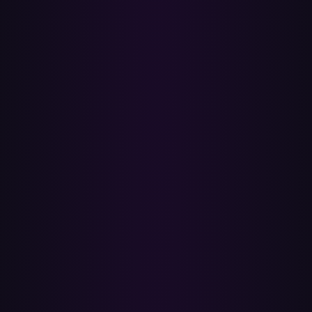
Log in met Spotify (je Paradify-account) en verbind je YouTube- en
Apple Music-accounts.
3
Kies de YouTube-afspeellijsten die je wilt verplaatsen.
4
Klik op Overzetten — Paradify matcht elke video met een nummer
op Apple Music.
5
Open Apple Music om je nieuwe afspeellijsten in je bibliotheek te
vinden, plus een rapport van alles wat niet kon worden gematcht.