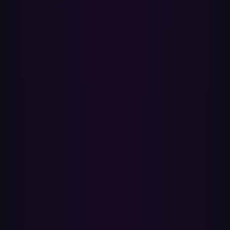
Apple-wachtwoord, en je kunt op elk moment de toegang intrekken
vanuit je accountinstellingen.
Waar komen de overgezette afspeellijsten terecht?
Ze worden aangemaakt als afspeellijsten in je Apple Music-
bibliotheek en synchroniseren over je apparaten via iCloud-
muziekbibliotheek. Bibliotheekafspeellijsten zijn privé voor jou,
tenzij je ze deelt, en je kunt ze groeperen in afspeellijstmappen in de
Apple Music-app.
Wat gebeurt er met nummers die niet kunnen
worden gematcht?
Na elke overzetting krijg je een rapport met precies welke nummers
zijn toegevoegd en welke niet, zodat je naar de ontbrekende tracks
kunt zoeken en ze zelf kunt toevoegen. Een nummer valt af wanneer
het niet in de Apple Music-catalogus voor jouw land staat, of
wanneer de video een podcast, mix of gebruikersupload is in plaats
van een officiële release.
Is Paradify een alternatief voor Soundiiz of
TuneMyMusic?