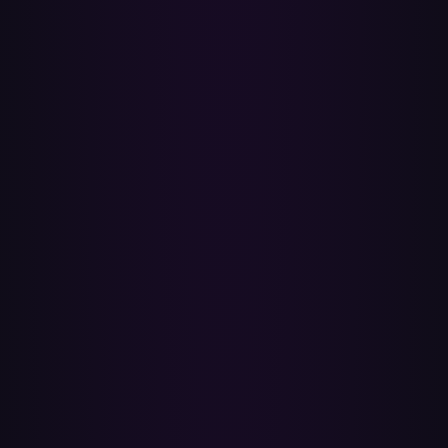
Ja — een snel, privacyvriendelijk alternatief om YouTube-
afspeellijsten naar Apple Music te verplaatsen. Geen desktop-app en
geen MP3-converter; je verbindt je accounts, kiest afspeellijsten en
klikt op Overzetten. Google Takeout en handmatig afspeellijsten
opnieuw opbouwen werken ook, maar zijn trager en frutseliger voor
alles behalve een paar kleine afspeellijsten.
Hoe lang duurt een overzetting?
Een afspeellijst van 50 nummers is meestal binnen een paar minuten
klaar. Grotere afspeellijsten met honderden tracks duren langer — je
kunt ze in de wachtrij zetten en later terugkomen.
Komt alles van de afspeellijst over?
Nummermatches, volgorde van nummers en de naam van de
afspeellijst komen over. Afspeellijstbeschrijvingen en aangepaste
hoesillustraties niet — Apple Music accepteert die niet bij import,
dus die voeg je opnieuw toe in de app. Titel, artiest en albumhoes
komen van de gematchte Apple Music-track; video's die
gebruikersuploads waren hadden vaak van begin af aan rommelige
tags, die je later kunt opschonen via "Toon info" op het nummer.
Verbetert de overzetting de audiokwaliteit?