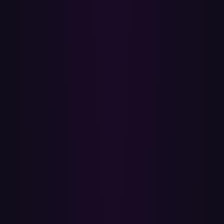
✓
Je YouTube-afspeellijsten blijven staan
Paradify leest alleen. Je oorspronkelijke YouTube-afspeellijsten,
likes en uploads blijven precies zoals ze zijn — niets wordt bewerkt
of verwijderd, zodat je je muziek op beide diensten houdt.
✓
Regio-bewuste matching
Elke videotitel wordt geparseerd in artiest en nummer en vervolgens
gematcht tegen de Apple Music-catalogus voor jouw regio.
Mainstream-tracks matchen meestal rond 85–95%; live-versies,
remixes en zeldzame regionale nummers zijn degenen die af en toe
glippen.
✓
Batch-overzettingen
Plaats meerdere afspeellijsten tegelijk in de wachtrij in plaats van ze
een voor een te verplaatsen, en kom terug als ze klaar zijn. Volgorde
van nummers en namen van afspeellijsten worden automatisch
overgenomen.
✓
Gratis te starten, geen downloads
Zet gratis tot een paar honderd tracks over en upgrade dan voor