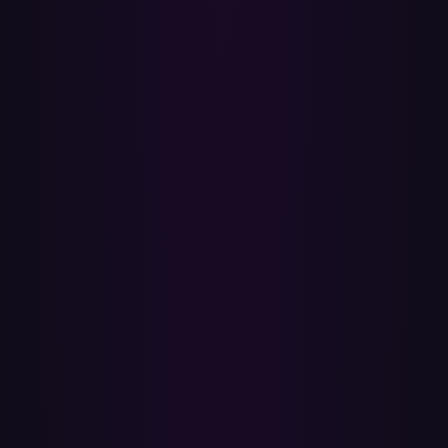
Übertrage einige Hundert Tracks kostenlos und upgrade dann für
unbegrenzte Übertragungen. Es gibt nichts zu installieren und
keinen MP3- oder Lossless-Konverter — alles läuft in deinem
Browser über die offiziellen YouTube- und Apple-Music-APIs.
Brauche ich ein Apple-Music-Abo?
Ja. Songs zu deiner Mediathek hinzuzufügen erfordert ein aktives
Apple-Music-Abo — neue Abonnenten bekommen eine kostenlose
Testphase. Eine kostenlose Apple-ID allein reicht nicht. Aktiviere
die Mediathek-Synchronisierung (iCloud-Mediathek), damit deine
übertragenen Playlists auf allen deinen Geräten erscheinen.
Werden meine YouTube-Playlists verändert oder
gelöscht?
Nein. Paradify liest nur die Playlists, die du auswählst, und
bearbeitet oder löscht nie etwas auf YouTube. Die Verbindung läuft
über offizielles OAuth, sodass Paradify nie dein Google- oder
Apple-Passwort sieht, und du kannst den Zugriff jederzeit in deinen
Kontoeinstellungen widerrufen.