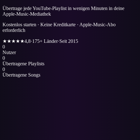
Übertrage jede YouTube-Playlist in wenigen Minuten in deine
Apple-Music-Mediathek
Kostenlos starten · Keine Kreditkarte · Apple-Music-Abo
erforderlich
★★★★★
4,8
·
175+ Länder
·
Seit 2015
0
Nutzer
0
Übertragene Playlists
0
Übertragene Songs
1
Öffne die Seite
YouTube zu Apple Music
.
2
Melde dich mit Spotify an (dein Paradify-Konto) und verbinde deine