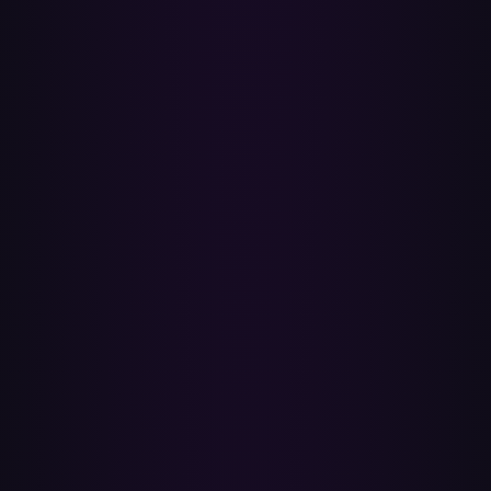
Playlists und klickst auf Übertragen. Google Takeout und das Neu-
Aufbauen von Playlists von Hand funktionieren auch, sind aber
langsamer und umständlicher für alles über ein paar kleine Playlists
hinaus.
Wie lange dauert eine Übertragung?
Eine Playlist mit 50 Songs ist meist in wenigen Minuten fertig.
Größere Playlists mit Hunderten von Tracks dauern länger — du
kannst sie einreihen und später zurückkommen.
Wird alles aus der Playlist übernommen?
Song-Treffer, Songreihenfolge und der Playlist-Name werden
übernommen. Playlist-Beschreibungen und eigene Cover-Artworks
nicht — Apple Music akzeptiert die beim Import nicht, du würdest
sie also in der App neu hinzufügen. Titel, Künstler und Albumcover
stammen vom gematchten Apple-Music-Track; Videos, die Nutzer-
Uploads waren, hatten oft von Anfang an unsaubere Tags, die du
später per „Informationen“ am Song aufräumen kannst.
Verbessert die Übertragung die Audioqualität?
Keine Übertragung kann das — sie baut die Playlist neu auf, sie