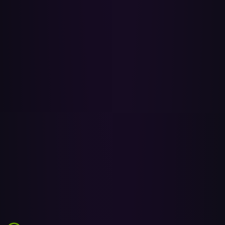
codiert keine Audiodateien neu. Was sich ändert, ist die Quelle:
Apple Music streamt mit 256 kbit/s AAC, mit Lossless (ALAC, bis
24 Bit/192 kHz) und Spatial Audio mit Dolby Atmos bei
unterstützten Tracks, während YouTube Music bei 256 kbit/s AAC
für Premium und 128 kbit/s für kostenlose Hörer endet. Sobald eine
Playlist auf Apple Music ist, spielt sie in der Qualität, die du dort
eingestellt hast.
Zählen die übertragenen Songs für meinen Apple
Music Replay und meine Statistiken?
Ja — sobald die Playlists in deiner Mediathek sind, zählt alles, was
du abspielst, wie jedes andere Hören für Apple Music Replay.
Replay aktualisiert sich jede Woche und zeigt deine Top-Künstler, -
Alben und -Songs das ganze Jahr über in der App und im Web-
Player, ohne zusätzliche App.