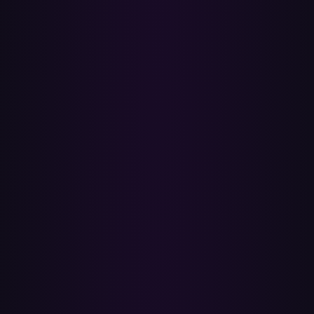
✓
Deine YouTube-Playlists bleiben unangetastet
Paradify liest nur. Deine ursprünglichen YouTube-Playlists, Likes
und Uploads bleiben genau so, wie sie sind — nichts wird bearbeitet
oder gelöscht, sodass du deine Musik auf beiden Diensten behältst.
✓
Regionsbewusstes Matching
Jeder Videotitel wird in Künstler und Song zerlegt und dann gegen
den Apple-Music-Katalog für deine Region abgeglichen.
Mainstream-Tracks matchen meist zu etwa 85–95 %; Live-
Versionen, Remixe und seltene regionale Songs rutschen
gelegentlich durch.
✓
Batch-Übertragungen
Reihe mehrere Playlists auf einmal ein, statt sie einzeln zu
verschieben, und komm zurück, wenn sie fertig sind.
Songreihenfolge und Playlist-Namen werden automatisch
übernommen.
✓
Kostenlos starten, keine Downloads