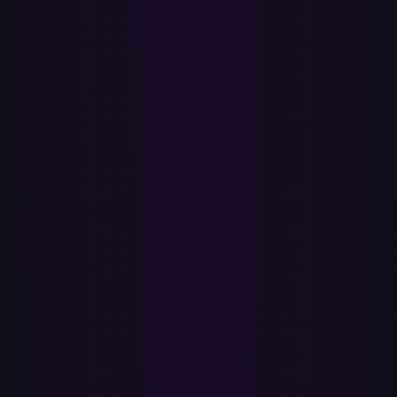
Wo landen die übertragenen Playlists?
Sie werden als Playlists in deiner Apple-Music-Mediathek erstellt
und über die iCloud-Mediathek auf deine Geräte synchronisiert.
Mediathek-Playlists sind privat, es sei denn, du teilst sie, und du
kannst sie in der Apple-Music-App in Playlist-Ordnern gruppieren.
Was passiert mit Songs, die nicht gematcht werden
können?
Nach jeder Übertragung erhältst du einen Bericht, der genau
auflistet, welche Songs hinzugefügt wurden und welche nicht,
sodass du die fehlenden Tracks suchen und selbst hinzufügen
kannst. Ein Song fällt heraus, wenn er nicht im Apple-Music-
Katalog für dein Land ist oder wenn das Video ein Podcast, Mix
oder Nutzer-Upload statt einer offiziellen Veröffentlichung ist.
Ist Paradify eine Alternative zu Soundiiz oder
TuneMyMusic?
Ja — eine schnelle, datenschutzfreundliche Alternative, um
YouTube-Playlists zu Apple Music zu verschieben. Keine Desktop-
App und kein MP3-Konverter; du verbindest deine Konten, wählst