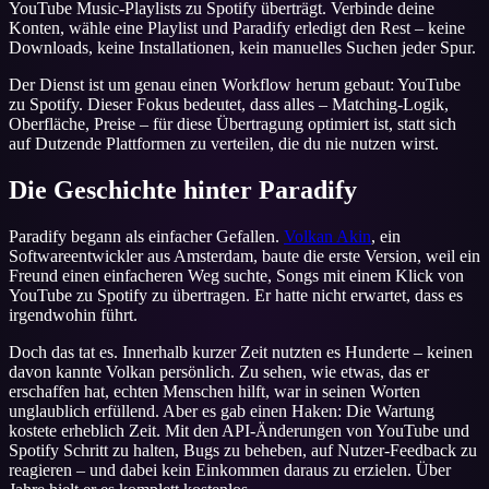
YouTube Music-Playlists zu Spotify überträgt. Verbinde deine
Konten, wähle eine Playlist und Paradify erledigt den Rest – keine
Downloads, keine Installationen, kein manuelles Suchen jeder Spur.
Der Dienst ist um genau einen Workflow herum gebaut: YouTube
zu Spotify. Dieser Fokus bedeutet, dass alles – Matching-Logik,
Oberfläche, Preise – für diese Übertragung optimiert ist, statt sich
auf Dutzende Plattformen zu verteilen, die du nie nutzen wirst.
Die Geschichte hinter Paradify
Paradify begann als einfacher Gefallen.
Volkan Akin
, ein
Softwareentwickler aus Amsterdam, baute die erste Version, weil ein
Freund einen einfacheren Weg suchte, Songs mit einem Klick von
YouTube zu Spotify zu übertragen. Er hatte nicht erwartet, dass es
irgendwohin führt.
Doch das tat es. Innerhalb kurzer Zeit nutzten es Hunderte – keinen
davon kannte Volkan persönlich. Zu sehen, wie etwas, das er
erschaffen hat, echten Menschen hilft, war in seinen Worten
unglaublich erfüllend. Aber es gab einen Haken: Die Wartung
kostete erheblich Zeit. Mit den API-Änderungen von YouTube und
Spotify Schritt zu halten, Bugs zu beheben, auf Nutzer-Feedback zu
reagieren – und dabei kein Einkommen daraus zu erzielen. Über