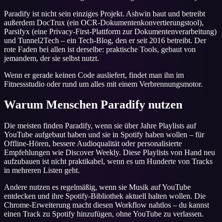
Paradify ist nicht sein einziges Projekt. Ashwin baut und betreibt
außerdem DocTrux (ein OCR-Dokumentenkonvertierungstool),
Parsifyx (eine Privacy-First-Plattform zur Dokumentenverarbeitung)
und Tunnel2Tech – ein Tech-Blog, den er seit 2016 betreibt. Der
rote Faden bei allen ist derselbe: praktische Tools, gebaut von
jemandem, der sie selbst nutzt.
Wenn er gerade keinen Code ausliefert, findet man ihn im
Fitnessstudio oder rund um alles mit einem Verbrennungsmotor.
Warum Menschen Paradify nutzen
Die meisten finden Paradify, wenn sie über Jahre Playlists auf
YouTube aufgebaut haben und sie in Spotify haben wollen – für
Offline-Hören, bessere Audioqualität oder personalisierte
Empfehlungen wie Discover Weekly. Diese Playlists von Hand neu
aufzubauen ist nicht praktikabel, wenn es um Hunderte von Tracks
in mehreren Listen geht.
Andere nutzen es regelmäßig, wenn sie Musik auf YouTube
entdecken und ihre Spotify-Bibliothek aktuell halten wollen. Die
Chrome-Erweiterung macht diesen Workflow nahtlos – du kannst
einen Track zu Spotify hinzufügen, ohne YouTube zu verlassen.