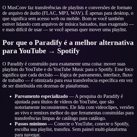
O MusConv faz transferências de playlists e conversões de formato
de arquivo de áudio (FLAC, MP3, WAV). É apenas para desktop, o
que significa sem acesso web ou mobile. Bom se você também
estiver lidando com arquivos de música baixados, mas exagerado —
e mais difícil de usar — se você apenas quer mover uma playlist.
Por que o Paradify é a melhor alternativa
para YouTube → Spotify
O Paradify é construído para exatamente uma coisa: mover suas
playlists do YouTube e do YouTube Music para o Spotify. Esse foco
significa que cada decisão — lógica de pareamento, interface, fluxo
de trabalho — é otimizada para essa transferência específica em vez
de ser distribuída em dezenas de plataformas.
Pareamento especializado
— A pesquisa do Paradify é
ajustada para títulos de vídeos do YouTube, que são
notoriamente inconsistentes. Ele lida com videoclipes, versões
ao vivo e remixes melhor do que ferramentas construídas para
transferências limpas de catálogo para catálogo.
Passos mínimos
— Conecte o YouTube, conecte o Spotify,
escolha sua playlist, transfira. Sem painel multi-plataforma
para navegar.