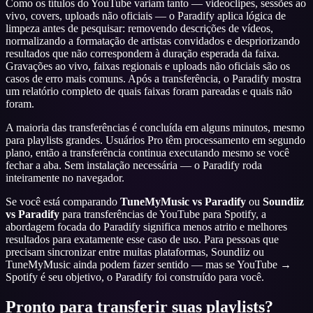
Como os títulos do YouTube variam tanto — videoclipes, sessões ao
vivo, covers, uploads não oficiais — o Paradify aplica lógica de
limpeza antes de pesquisar: removendo descrições de vídeos,
normalizando a formatação de artistas convidados e despriorizando
resultados que não correspondem à duração esperada da faixa.
Gravações ao vivo, faixas regionais e uploads não oficiais são os
casos de erro mais comuns. Após a transferência, o Paradify mostra
um relatório completo de quais faixas foram pareadas e quais não
foram.
A maioria das transferências é concluída em alguns minutos, mesmo
para playlists grandes. Usuários Pro têm processamento em segundo
plano, então a transferência continua executando mesmo se você
fechar a aba. Sem instalação necessária — o Paradify roda
inteiramente no navegador.
Se você está comparando
TuneMyMusic vs Paradify
ou
Soundiiz
vs Paradify
para transferências de YouTube para Spotify, a
abordagem focada do Paradify significa menos atrito e melhores
resultados para exatamente esse caso de uso. Para pessoas que
precisam sincronizar entre muitas plataformas, Soundiiz ou
TuneMyMusic ainda podem fazer sentido — mas se YouTube →
Spotify é seu objetivo, o Paradify foi construído para você.
Pronto para transferir suas playlists?