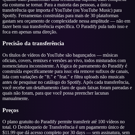
ela costuma se tornar. Para a maioria das pessoas, a única
transferência que importa é YouTube (ou YouTube Music) para
Spotify. Ferramentas construídas para mais de 30 plataformas
gastam seu orçamento de complexidade nessa amplitude — não em
fazer bem sua transferência específica. O Paradify pula tudo isso e
foca em apenas uma direção.
Precisão da transferência
Os títulos de vídeos do YouTube são bagunçados — músicas
oficiais, covers, remixes e versões ao vivo, todos misturados com
nomenclatura inconsistente. A lógica de pareamento do Paradify é
construída especificamente para isso: ela remove sufixos de canais,
lida com variações de "ft." e "feat." e filtra uploads não musicais
antes de pesquisar no catálogo do Spotify. Após cada transferência,
você recebe um detalhamento claro de quais faixas foram pareadas e
quais não foram, para que você possa preencher lacunas
manualmente.
Preços
O plano gratuito do Paradify permite transferir até 100 vídeos no
total. O Desbloqueio de Transferência é um pagamento único de
$11.99 que dá acesso completo por 30 days — sem assinatura, sem