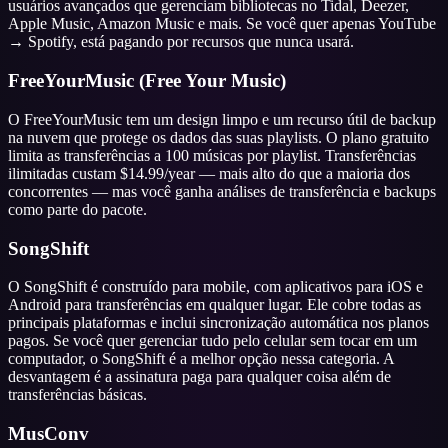
usuários avançados que gerenciam bibliotecas no Tidal, Deezer,
Apple Music, Amazon Music e mais. Se você quer apenas YouTube
→ Spotify, está pagando por recursos que nunca usará.
FreeYourMusic (Free Your Music)
O FreeYourMusic tem um design limpo e um recurso útil de backup
na nuvem que protege os dados das suas playlists. O plano gratuito
limita as transferências a 100 músicas por playlist. Transferências
ilimitadas custam $14.99/year — mais alto do que a maioria dos
concorrentes — mas você ganha análises de transferência e backups
como parte do pacote.
SongShift
O SongShift é construído para mobile, com aplicativos para iOS e
Android para transferências em qualquer lugar. Ele cobre todas as
principais plataformas e inclui sincronização automática nos planos
pagos. Se você quer gerenciar tudo pelo celular sem tocar em um
computador, o SongShift é a melhor opção nessa categoria. A
desvantagem é a assinatura paga para qualquer coisa além de
transferências básicas.
MusConv