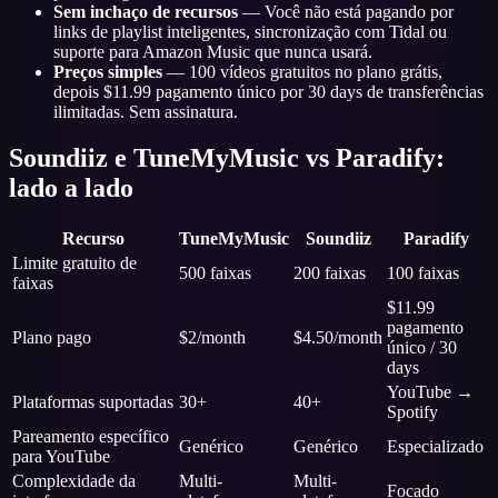
Sem inchaço de recursos
— Você não está pagando por
links de playlist inteligentes, sincronização com Tidal ou
suporte para Amazon Music que nunca usará.
Preços simples
— 100 vídeos gratuitos no plano grátis,
depois $11.99 pagamento único por 30 days de transferências
ilimitadas. Sem assinatura.
Soundiiz e TuneMyMusic vs Paradify:
lado a lado
Recurso
TuneMyMusic
Soundiiz
Paradify
Limite gratuito de
500 faixas
200 faixas
100 faixas
faixas
$11.99
pagamento
Plano pago
$2/month
$4.50/month
único / 30
days
YouTube →
Plataformas suportadas
30+
40+
Spotify
Pareamento específico
Genérico
Genérico
Especializado
para YouTube
Complexidade da
Multi-
Multi-
Focado