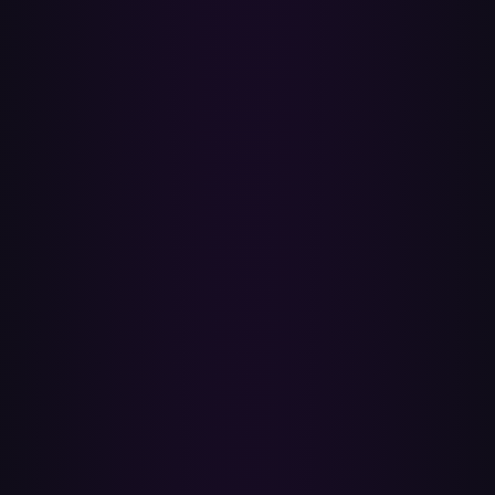
3
Tworzenie playlisty na YouTube Music
Na twoim koncie YouTube Music tworzona jest nowa playlista o tej
samej nazwie co playlista Spotify. Żadnego ręcznego nazywania,
żadnego kopiuj-wklej — po prostu pojawia się w twojej bibliotece.
4
Dodawanie utworów
Każdy dopasowany utwór jest dodawany automatycznie w tle.
Playlista na 50 utworów zajmuje kilka minut; duża biblioteka może
zająć 10–15 minut.
5
Szczegółowy raport wyników
Po zakończeniu otrzymasz pełne podsumowanie — które utwory
zostały przeniesione, a których nie dało się dopasować na YouTube
Music — abyś mógł sam dodać brakujące piosenki.