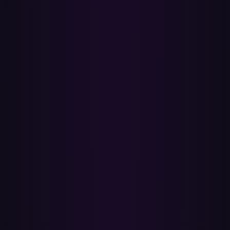
✓
Automatyczne dopasowanie utworów
Dopasowujemy po tytule i wykonawcy, aby znaleźć najbliższy
utwór na YouTube Music
✓
Oszczędza godziny ręcznej pracy
Koniec z odbudowywaniem każdej playlisty utwór po utworze w
nowej aplikacji
✓
Spotify pozostaje nietknięte
Twoje oryginalne playlisty pozostają bez zmian — masz dostęp w
obu aplikacjach