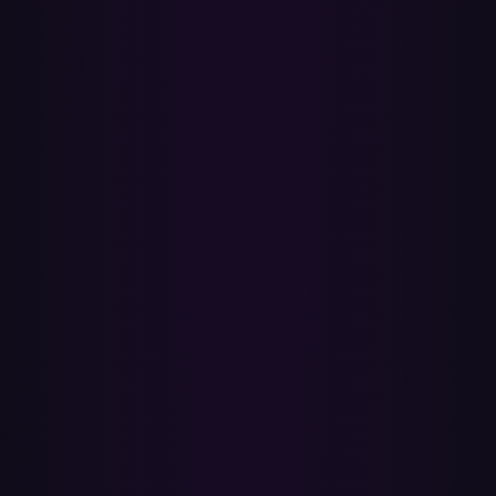
Darmowy start
Zacznij za darmo, bez karty kredytowej. Przejdź na Pro, aby
uzyskać nielimitowane transfery bez dziennych limitów.
Zobacz cennik →
1
Wczytywanie biblioteki Spotify
Wczytujemy każdą wybraną playlistę — nazwy utworów,
wykonawców, albumy — zanim cokolwiek innego się wydarzy.
Polubione utwory są wczytywane tak samo, jako osobna lista.
2
Inteligentne dopasowanie utworów
Dla każdego utworu Spotify szukamy najlepszego dopasowania na
YouTube Music po tytule i wykonawcy, odfiltrowując nieoficjalne
uploady, aby wynik brzmiał tak, jak się spodziewasz.