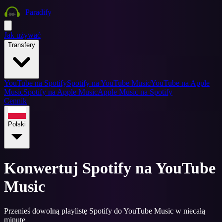
Paradify
Jak używać
Transfery
YouTube na Spotify
Spotify na YouTube Music
YouTube na Apple
Music
Spotify na Apple Music
Apple Music na Spotify
Cennik
Polski
Konwertuj Spotify na YouTube
Music
Przenieś dowolną playlistę Spotify do YouTube Music w niecałą
minutę