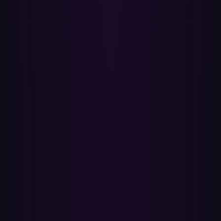
jednej subskrypcji.
Jest bezpieczne
Korzystamy z oficjalnego OAuth Spotify i YouTube. Nigdy nie
widzimy twojego hasła. Dostęp do Spotify jest tylko do odczytu —
tworzymy playlisty wyłącznie na YouTube Music.
Używane na całym świecie
Paradify jest używane na całym świecie, w ponad 175 krajach.