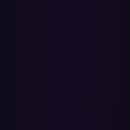
Jak przenieść moje playlisty Spotify do YouTube
Music?
1. Zaloguj się przez Spotify.
2. Połącz swoje konto YouTube / YouTube Music.
3. Wybierz playlisty Spotify, które chcesz przenieść.
4. Kliknij Przenieś. Gotowe.
Czy moje playlisty Spotify zostaną usunięte?
Nie. Paradify tylko odczytuje twoją bibliotekę Spotify — nigdy nie
usuwa ani nie modyfikuje playlist. Oryginały pozostają dokładnie
takie, jakie były, więc masz dostęp w obu aplikacjach.
Ile trwa transfer?
Playlista na 50 utworów zwykle zajmuje kilka minut. Większe
biblioteki z setkami utworów mogą zająć 10–15 minut. Możesz