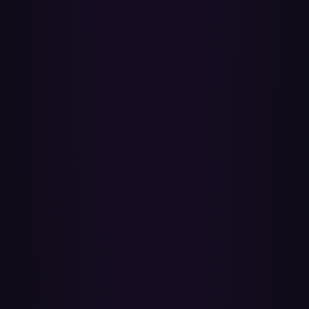
dodać do kolejki kilka playlist i wrócić, gdy będą gotowe.
Czy mogę przenieść moje Polubione utwory ze
Spotify?
Tak. Polubione utwory są przenoszone do dedykowanej playlisty
YouTube Music, ponieważ YouTube Music obsługuje ulubione
inaczej niż Spotify. Zobaczysz je na tej samej liście co zwykłe
playlisty podczas wybierania, co chcesz przenieść.
Czy Paradify jest alternatywą dla Soundiiz lub
TuneMyMusic?
Tak. Paradify to szybka, przyjazna prywatności alternatywa dla
Soundiiz
,
TuneMyMusic
,
FreeYourMusic
i
MusConv
do
przenoszenia playlist Spotify do YouTube Music. Bez aplikacji
desktopowej, bez linii poleceń, bez konwertera MP3 — po prostu
połącz konta i kliknij Przenieś.
Co dzieje się z utworami, których nie da się
dopasować?
Dopasowanie jest dokładne, ale niektóre utwory — nieoficjalne