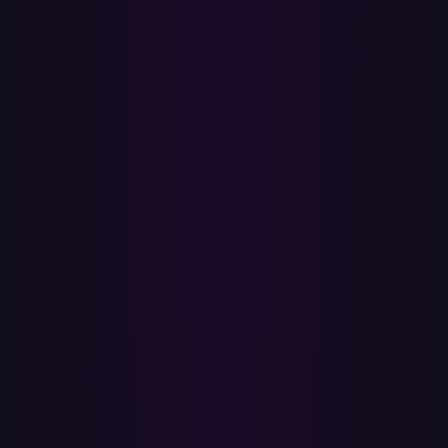
utwory.
4
Kliknij Przenieś. Paradify dopasowuje każdy utwór i tworzy
odpowiednie playlisty na YouTube Music.
5
Po zakończeniu otwórz pełny raport, aby zobaczyć dopasowane i
brakujące utwory. Twoje oryginalne playlisty Spotify pozostają
dokładnie takie, jakie były.
✓
Czyta twoją bibliotekę Spotify
Playlisty, Polubione utwory, a nawet zapisane ulubione — wszystko
w jednym miejscu