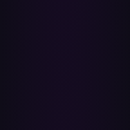
remiksy, wydania ograniczone regionalnie lub rzeczy, które po
prostu nie istnieją na YouTube Music — mogą nie zostać
znalezione. Po każdym transferze otrzymujesz raport pokazujący
dopasowane i brakujące utwory, abyś mógł sam dodać brakujące.
Czy potrzebuję konwertera YouTube na MP3 lub
czegokolwiek do pobrania?
Nie. Paradify nigdy nie pobiera dźwięku i nigdy nie prosi o użycie
konwertera MP3. Transfer odbywa się w całości przez oficjalne API
Spotify i YouTube — twoja muzyka jest w chmurze, a nie na dysku.
Czy mogę przenieść wszystko za jednym razem?
Tak. Wybierz wszystkie playlisty, aby przenieść całą bibliotekę w
jednej partii, lub wybierz pojedyncze playlisty, jeśli chcesz mieć
tylko część kolekcji na YouTube Music. Zawsze możesz wrócić
później, aby przenieść nowe playlisty.