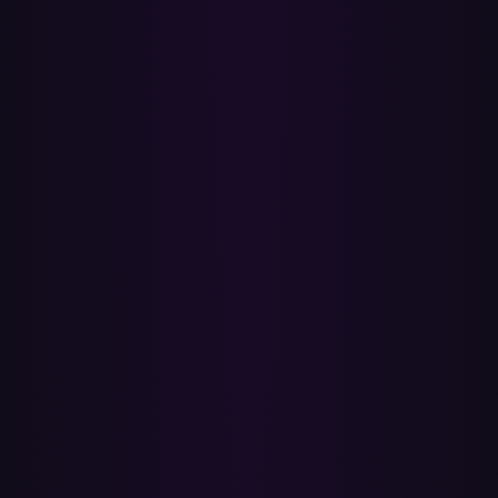
Muzyka i wideo razem
Przełączaj się między dźwiękiem a oficjalnymi teledyskami w jednej
chwili. Plus covery fanów, remiksy i występy na żywo, których nie
znajdziesz na Spotify.
Wgraj własną muzykę
YouTube Music pozwala wgrać do 100 000 własnych utworów do
chmury — czego Spotify nie oferuje. Twoje rzadkie i lokalne pliki
idą z tobą.
W pakiecie z YouTube Premium
Jeśli już płacisz za YouTube Premium, YouTube Music jest w cenie.
Wideo bez reklam, odtwarzanie w tle i pełna biblioteka muzyki w