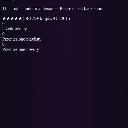
This tool is under maintenance. Please check back soon.
★★★★★
4.8
·
175+ krajów
·
Od 2015
0
Użytkownicy
0
Przeniesione playlisty
0
Przeniesione utwory
1
Zaloguj się przez Spotify, aby otworzyć stronę
Transferu playlist
.
2
Połącz swoje konto YouTube / YouTube Music.
3
Wybierz playlisty Spotify, które chcesz przenieść — lub Polubione