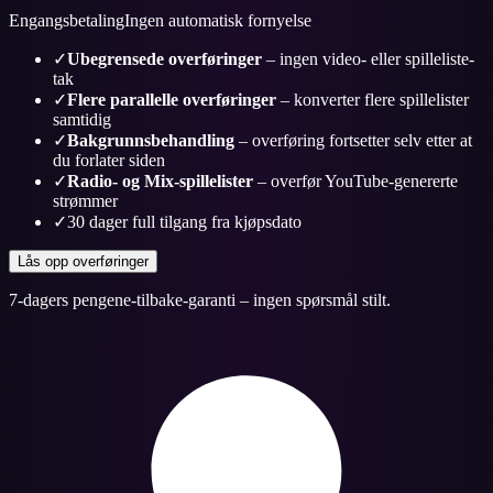
Engangsbetaling
Ingen automatisk fornyelse
✓
Ubegrensede overføringer
– ingen video- eller spilleliste-
tak
✓
Flere parallelle overføringer
– konverter flere spillelister
samtidig
✓
Bakgrunnsbehandling
– overføring fortsetter selv etter at
du forlater siden
✓
Radio- og Mix-spillelister
– overfør YouTube-genererte
strømmer
✓
30 dager full tilgang fra kjøpsdato
Lås opp overføringer
7-dagers pengene-tilbake-garanti – ingen spørsmål stilt.