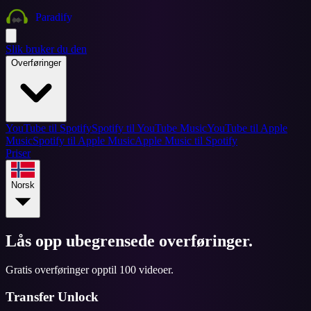
Paradify
Slik bruker du den
Overføringer
YouTube til Spotify
Spotify til YouTube Music
YouTube til Apple
Music
Spotify til Apple Music
Apple Music til Spotify
Priser
Norsk
Lås opp ubegrensede overføringer.
Gratis overføringer opptil 100 videoer.
Transfer Unlock