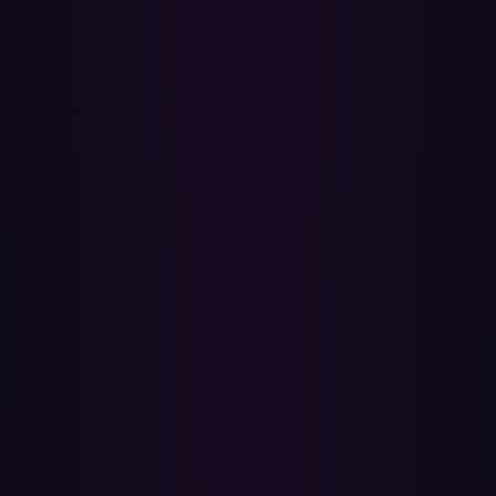
mover listas de Spotify a YouTube Music. Sin app de escritorio, sin
línea de comandos, sin conversor de MP3 — solo conecta tus
cuentas y haz clic en Transferir.
¿Qué pasa con las canciones que no se pueden
emparejar?
El emparejamiento es preciso, pero algunas canciones — remixes no
oficiales, lanzamientos restringidos por región o cosas que
simplemente no existen en YouTube Music — pueden no
encontrarse. Tras cada transferencia recibes un informe que muestra
las canciones encontradas y las que faltan, así puedes añadir tú
mismo las que falten.
¿Necesito un conversor de YouTube a MP3 o alguna
descarga?
No. Paradify nunca descarga audio ni te pide que uses un conversor
de MP3. La transferencia ocurre completamente a través de las APIs
oficiales de Spotify y YouTube — tu música vive en la nube, no en
tu disco.
¿Puedo moverlo todo de una vez?