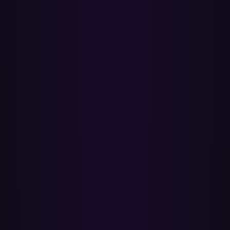
Usado en todo el mundo
Paradify se usa en todo el mundo, en más de 175 países.
Gratis para empezar
Empieza gratis sin necesidad de tarjeta de crédito. Pásate a Pro para
obtener transferencias ilimitadas y sin límites diarios.
Ver precios →
1
Lectura de tu biblioteca de Spotify
Cargamos cada lista que selecciones — nombres de canciones,
artistas, álbumes — antes de hacer cualquier otra cosa. Las
canciones que te gustan se cargan de la misma forma, como su
propia lista.