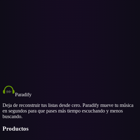
Sí. Selecciona todas las listas para mover toda tu biblioteca en un
solo lote, o elige listas individuales si solo quieres parte de tu
colección en YouTube Music. Siempre puedes volver más tarde para
mover listas nuevas.
Paradify
Deja de reconstruir tus listas desde cero. Paradify mueve tu música
en segundos para que pases más tiempo escuchando y menos
buscando.
Productos