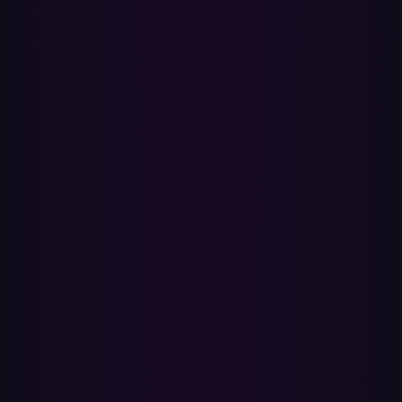
Incluido con YouTube Premium
Si ya pagas YouTube Premium, YouTube Music está incluido. Vídeo
sin anuncios, reproducción en segundo plano y la biblioteca
completa de música en una sola suscripción.
Es seguro
Usa el OAuth oficial de Spotify y YouTube. Nunca vemos tu
contraseña. El acceso a Spotify es solo de lectura — solo creamos
listas en YouTube Music.