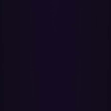
No. Paradify solo lee tu biblioteca de Spotify — nunca elimina ni
modifica listas. Tus originales quedan exactamente como estaban,
así que conservas el acceso en ambas apps.
¿Cuánto tarda una transferencia?
Una lista de 50 canciones suele tardar unos minutos. Las bibliotecas
grandes con cientos de canciones pueden tardar entre 10 y 15
minutos. Puedes poner varias listas en cola y volver cuando estén
listas.
¿Puedo transferir mis canciones que te gustan de
Spotify?
Sí. Tus canciones que te gustan se transfieren a una lista dedicada de
YouTube Music, porque YouTube Music gestiona los favoritos de
forma diferente a Spotify. Las verás en la misma lista que tus listas
normales cuando elijas qué mover.
¿Es Paradify una alternativa a Soundiiz o
TuneMyMusic?
Sí. Paradify es una alternativa rápida y respetuosa con la privacidad
a
Soundiiz
,
TuneMyMusic
,
FreeYourMusic
y
MusConv
para