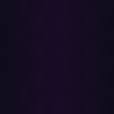
✓
Lee tu biblioteca de Spotify
Listas, canciones que te gustan e incluso favoritos guardados —
todo en un solo lugar
✓
Empareja canciones automáticamente
Emparejamos por título y artista para encontrar la canción más
cercana en YouTube Music
✓
Te ahorra horas de trabajo manual
Se acabó eso de reconstruir cada lista canción por canción en una
nueva app
✓
Mantiene Spotify intacto
Tus listas originales quedan intactas — conservas el acceso en
ambas apps