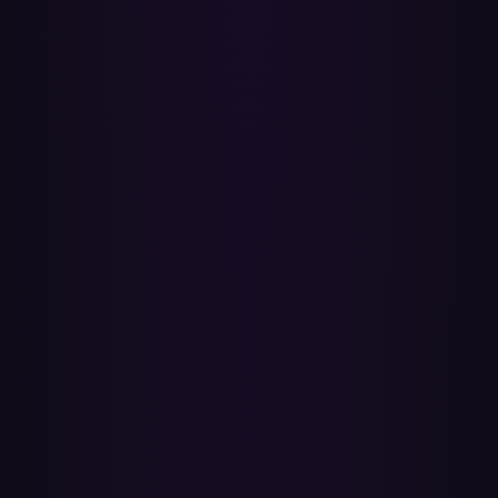
5
Informe detallado de resultados
Cuando termina, recibes un desglose completo — qué canciones se
transfirieron y cuáles no se pudieron emparejar en YouTube Music
— para que añadas tú mismo las que falten.
¿Cómo transfiero mis listas de Spotify a YouTube
Music?
1. Inicia sesión con Spotify.
2. Conecta tu cuenta de YouTube / YouTube Music.
3. Selecciona las listas de Spotify que quieras mover.
4. Haz clic en Transferir. Listo.
¿Se eliminarán mis listas de Spotify?