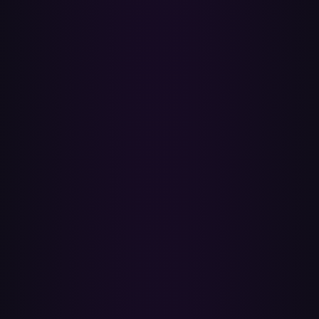
2
Emparejamiento inteligente de canciones
Para cada canción de Spotify buscamos en YouTube Music la mejor
coincidencia usando el título y el artista, filtrando subidas no
oficiales para que el resultado suene como esperas.
3
Creación de tu lista en YouTube Music
Se crea una nueva lista en tu cuenta de YouTube Music con el
mismo nombre que tu lista de Spotify. Sin nombres manuales, sin
copiar y pegar — simplemente aparece en tu biblioteca.
4
Adición de tus canciones
Cada canción emparejada se añade automáticamente en segundo
plano. Una lista de 50 canciones tarda un par de minutos; una
biblioteca grande puede tardar entre 10 y 15 minutos.