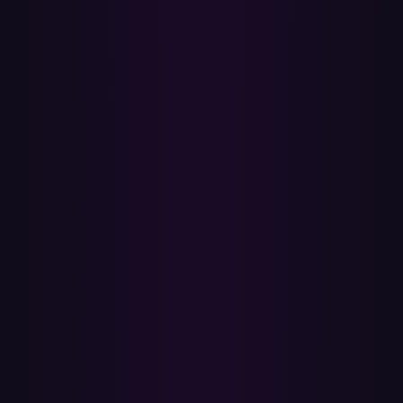
Inicia sesión con Spotify para abrir la página de
Transferencia de
Listas
.
2
Conecta tu cuenta de YouTube / YouTube Music.
3
Selecciona las listas de Spotify que quieras transferir — o tus
canciones que te gustan.
4
Haz clic en Transferir. Paradify empareja cada canción y crea las
listas correspondientes en YouTube Music.
5
Cuando termine, abre el informe completo para ver las canciones
encontradas y las que faltan. Tus listas originales de Spotify quedan
exactamente como estaban.